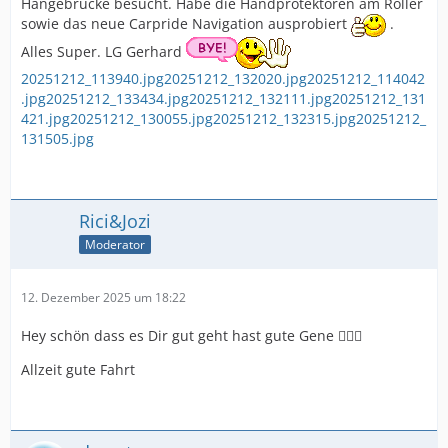
Hängebrücke besucht. Habe die Handprotektoren am Roller
sowie das neue Carpride Navigation ausprobiert
.
Alles Super. LG Gerhard
20251212_113940.jpg
20251212_132020.jpg
20251212_114042
.jpg
20251212_133434.jpg
20251212_132111.jpg
20251212_131
421.jpg
20251212_130055.jpg
20251212_132315.jpg
20251212_
131505.jpg
Rici&Jozi
Moderator
12. Dezember 2025 um 18:22
Hey schön dass es Dir gut geht hast gute Gene 👍🏻🍀
Allzeit gute Fahrt