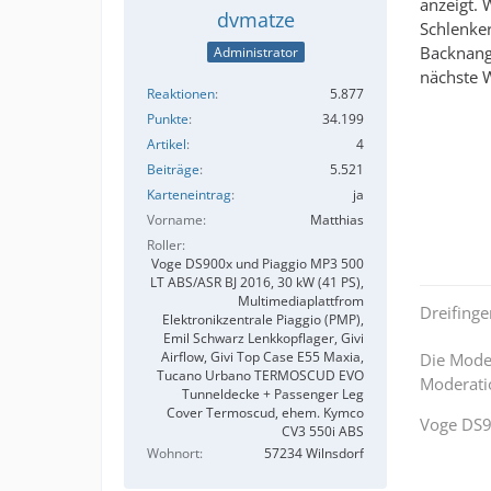
anzeigt. 
dvmatze
Schlenke
Backnang
Administrator
nächste W
Reaktionen
5.877
Punkte
34.199
Artikel
4
Beiträge
5.521
Karteneintrag
ja
Vorname
Matthias
Roller
Voge DS900x und Piaggio MP3 500
LT ABS/ASR BJ 2016, 30 kW (41 PS),
Multimediaplattfrom
Dreifing
Elektronikzentrale Piaggio (PMP),
Emil Schwarz Lenkkopflager, Givi
Airflow, Givi Top Case E55 Maxia,
Die Moder
Tucano Urbano TERMOSCUD EVO
Moderatio
Tunneldecke + Passenger Leg
Cover Termoscud, ehem. Kymco
Voge DS
CV3 550i ABS
Wohnort
57234 Wilnsdorf