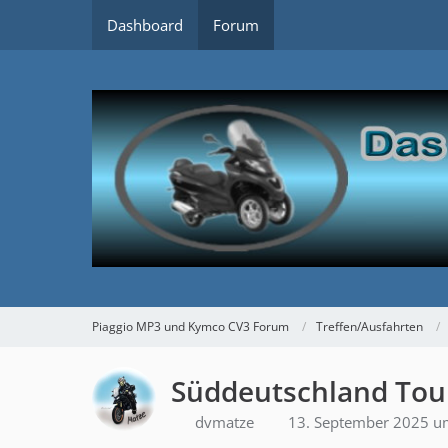
Dashboard
Forum
Piaggio MP3 und Kymco CV3 Forum
Treffen/Ausfahrten
Süddeutschland Tou
dvmatze
13. September 2025 u