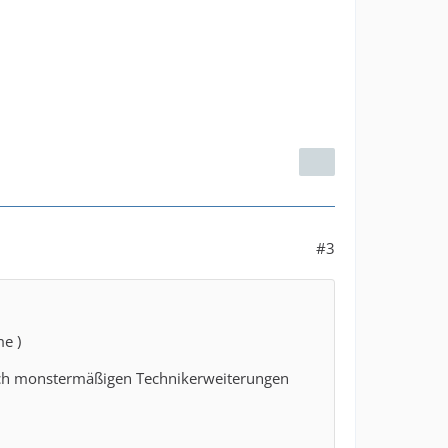
#3
me )
lich monstermäßigen Technikerweiterungen