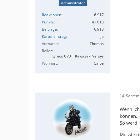
Administrator
Reaktionen
6.917
Punkte
41.618
Beiträge
6.918
Karteneintrag
ja
Vorname
Thomas
Roller
Kymco CV3 + Kawasaki Versys
Wohnort
Calbe
14. Septem
Wenn ich 
können.
So werd 
Musste m