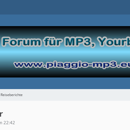
Reiseberichte
r
m 22:42