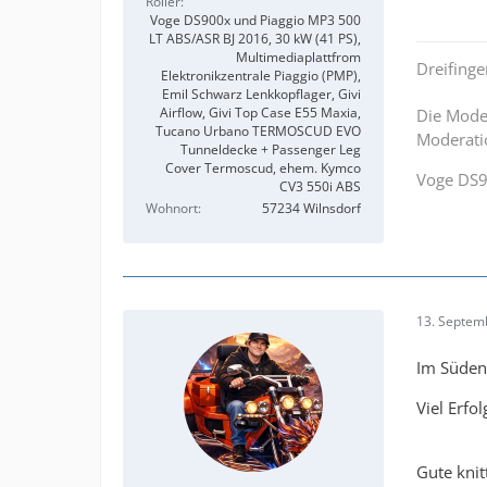
Roller
Voge DS900x und Piaggio MP3 500
LT ABS/ASR BJ 2016, 30 kW (41 PS),
Multimediaplattfrom
Dreifing
Elektronikzentrale Piaggio (PMP),
Emil Schwarz Lenkkopflager, Givi
Airflow, Givi Top Case E55 Maxia,
Die Moder
Tucano Urbano TERMOSCUD EVO
Moderatio
Tunneldecke + Passenger Leg
Cover Termoscud, ehem. Kymco
Voge DS
CV3 550i ABS
Wohnort
57234 Wilnsdorf
13. Septem
Im Süden 
Viel Erf
Gute knit