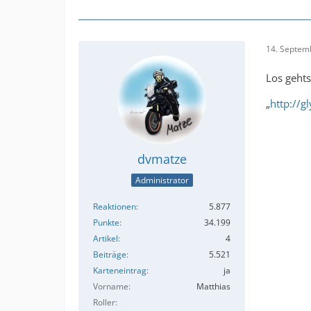
14. Septem
Los gehts
„
http://
dvmatze
Administrator
Reaktionen
5.877
Punkte
34.199
Artikel
4
Beiträge
5.521
Karteneintrag
ja
Vorname
Matthias
Roller