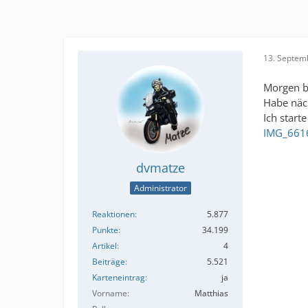
13. Septem
Morgen b
Habe näc
Ich start
IMG_6616
dvmatze
Administrator
Reaktionen
5.877
Punkte
34.199
Artikel
4
Beiträge
5.521
Karteneintrag
ja
Vorname
Matthias