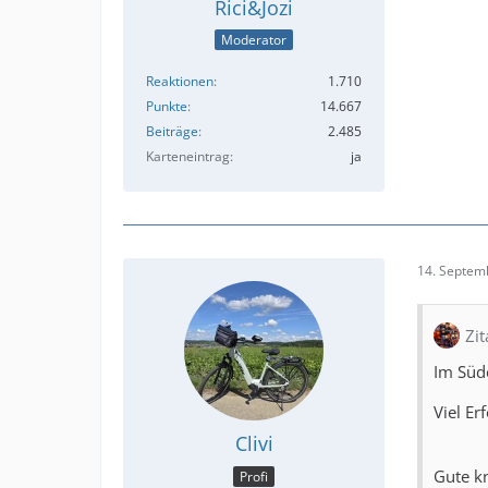
Rici&Jozi
Moderator
Reaktionen
1.710
Punkte
14.667
Beiträge
2.485
Karteneintrag
ja
14. Septem
Zit
Im Süde
Viel E
Clivi
Gute kn
Profi