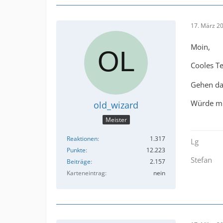
17. März 2
Moin,
Cooles Te
Gehen dab
Würde mi
old_wizard
Meister
Reaktionen
1.317
Lg
Punkte
12.223
Stefan
Beiträge
2.157
Karteneintrag
nein