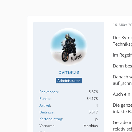
16. März 2
Der Kymc
Techniksp
Im Regelf
Dann best
dvmatze
Danach wi
Administrator
auf „schne
Reaktionen
5.876
Auch ein 
Punkte
34.178
Die ganze
Artikel
4
intakte B
Beiträge
5.517
Karteneintrag
ja
Gerade i
Vorname
Matthias
relativ s