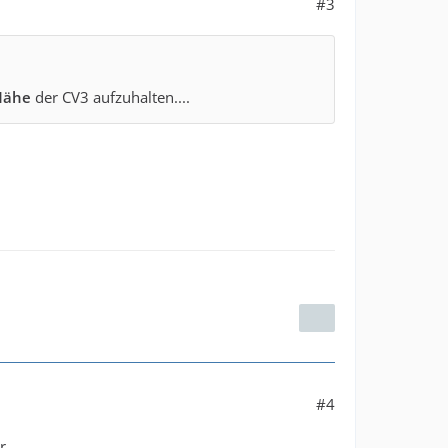
#3
Nähe
der CV3 aufzuhalten....
#4
r.