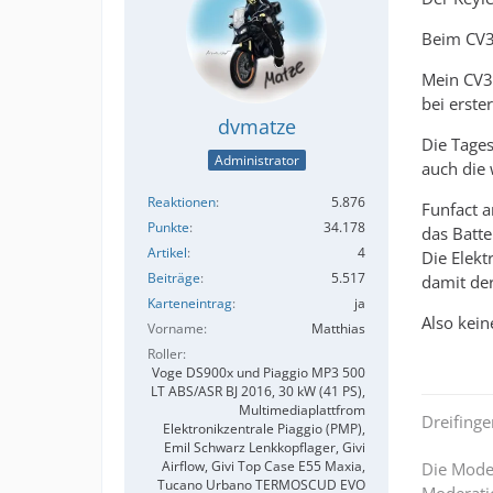
Beim CV3 
Mein CV3
bei erste
dvmatze
Die Tages
Administrator
auch die 
Reaktionen
5.876
Funfact a
Punkte
34.178
das Batte
Artikel
4
Die Elekt
Beiträge
5.517
damit der
Karteneintrag
ja
Also kein
Vorname
Matthias
Roller
Voge DS900x und Piaggio MP3 500
LT ABS/ASR BJ 2016, 30 kW (41 PS),
Multimediaplattfrom
Dreifing
Elektronikzentrale Piaggio (PMP),
Emil Schwarz Lenkkopflager, Givi
Airflow, Givi Top Case E55 Maxia,
Die Moder
Tucano Urbano TERMOSCUD EVO
Moderatio