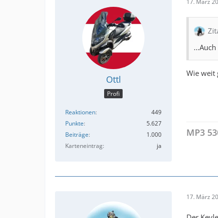
17. März 2
Zi
...Auch
Wie weit
Ottl
Profi
Reaktionen
449
Punkte
5.627
MP3 53
Beiträge
1.000
Karteneintrag
ja
17. März 2
Der Keyl