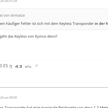
024 um 01:24
tat von dvmatze
 ein häufiger Fehler ist sich mit dem Keyless Transponder
in der 
 geht das Keyless von Kymco denn?
0 E5
024 um 09:09
ess Transponder hat eine maximale Reichweite von etwa 2-3 Mete