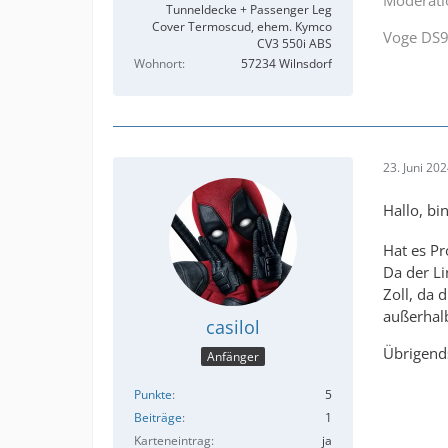
Tunneldecke + Passenger Leg
Cover Termoscud, ehem. Kymco
Voge DS
CV3 550i ABS
Wohnort
57234 Wilnsdorf
23. Juni 20
Hallo, bi
Hat es Pr
Da der Li
Zoll, da 
außerhalb
casilol
Übrigends
Anfänger
Punkte
5
Beiträge
1
Karteneintrag
ja