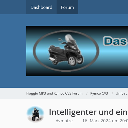
Dashboard
Forum
Piaggio MP3 und Kymco CV3 Forum
Kymco CV3
Umbaute
Intelligenter und ei
dvmatze
16. März 2024 um 20: