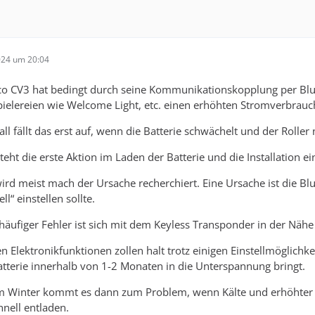
024 um 20:04
o CV3 hat bedingt durch seine Kommunikationskopplung per Blu
ielereien wie Welcome Light, etc. einen erhöhten Stromverbrauc
all fällt das erst auf, wenn die Batterie schwächelt und der Roller
eht die erste Aktion im Laden der Batterie und die Installation e
rd meist mach der Ursache recherchiert. Eine Ursache ist die Bl
ll“ einstellen sollte.
häufiger Fehler ist sich mit dem Keyless Transponder in der Nähe
n Elektronikfunktionen zollen halt trotz einigen Einstellmöglich
atterie innerhalb von 1-2 Monaten in die Unterspannung bringt.
m Winter kommt es dann zum Problem, wenn Kälte und erhöhter
chnell entladen.