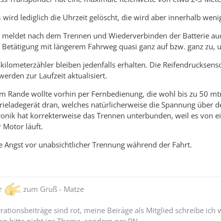
wird lediglich die Uhrzeit gelöscht, die wird aber innerhalb we
 meldet nach dem Trennen und Wiederverbinden der Batterie auc
r Betätigung mit längerem Fahrweg quasi ganz auf bzw. ganz zu, u
kilometerzähler bleiben jedenfalls erhalten. Die Reifendrucksenso
werden zur Laufzeit aktualisiert.
m Rande wollte vorhin per Fernbedienung, die wohl bis zu 50 mtr
rieladegerät dran, welches natürlicherweise die Spannung über d
ronik hat korrekterweise das Trennen unterbunden, weil es von e
 Motor läuft.
e Angst vor unabsichtlicher Trennung während der Fahrt.
er
zum Gruß - Matze
ationsbeiträge sind rot, meine Beiräge als Mitglied schreibe ich 
n bitte nicht ins Thema, sondern per PN.