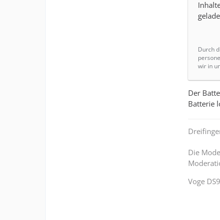
Inhalt
gelade
Durch di
persone
wir in 
Der Batte
Batterie 
Dreifing
Die Moder
Moderatio
Voge DS