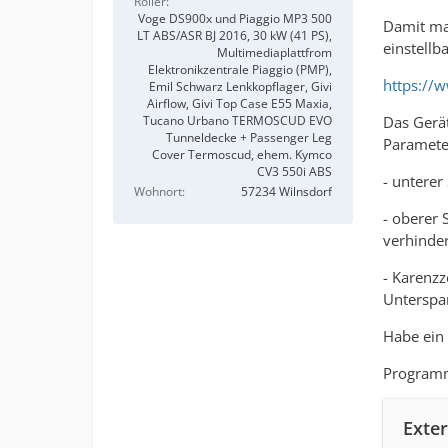
Roller
Voge DS900x und Piaggio MP3 500
Damit man
LT ABS/ASR BJ 2016, 30 kW (41 PS),
einstellb
Multimediaplattfrom
Elektronikzentrale Piaggio (PMP),
https://
Emil Schwarz Lenkkopflager, Givi
Airflow, Givi Top Case E55 Maxia,
Das Gerät
Tucano Urbano TERMOSCUD EVO
Tunneldecke + Passenger Leg
Paramete
Cover Termoscud, ehem. Kymco
CV3 550i ABS
- untere
Wohnort
57234 Wilnsdorf
- oberer
verhinde
- Karenzz
Untersp
Habe ein 
Programmi
Exter