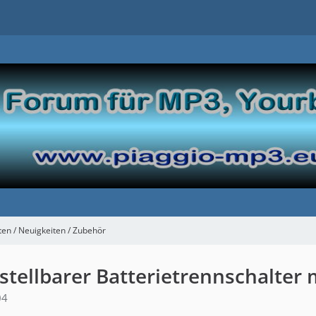
n / Neuigkeiten / Zubehör
nstellbarer Batterietrennschalter
04