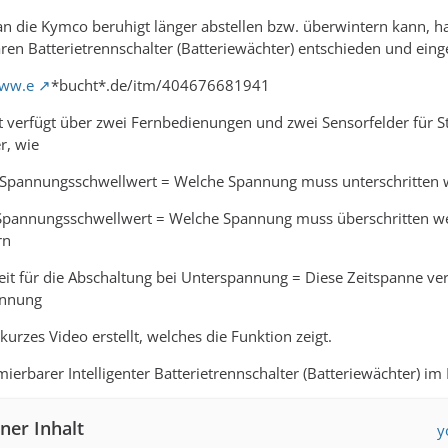
 die Kymco beruhigt länger abstellen bzw. überwintern kann, ha
aren Batterietrennschalter (Batteriewächter) entschieden und eing
www.e
*bucht*.de/itm/404676681941
 verfügt über zwei Fernbedienungen und zwei Sensorfelder für S
r, wie
r Spannungsschwellwert = Welche Spannung muss unterschritten w
 Spannungsschwellwert = Welche Spannung muss überschritten we
rn
eit für die Abschaltung bei Unterspannung = Diese Zeitspanne ver
annung
kurzes Video erstellt, welches die Funktion zeigt.
erbarer Intelligenter Batterietrennschalter (Batteriewächter) i
ner Inhalt
y