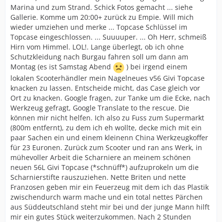
Marina und zum Strand. Schick Fotos gemacht ... siehe
Gallerie. Komme um 20:00+ zurück zu Empie. Will mich
wieder umziehen und merke ... Topcase Schlüssel im
Topcase eingeschlossen. ... Suuuuper. ... Oh Herr, schmeiß
Hirn vom Himmel. LOL!. Lange überlegt, ob ich ohne
Schutzkleidung nach Burgau fahren soll um dann am
Montag (es ist Samstag Abend
) bei irgend einem
lokalen Scooterhändler mein Nagelneues v56 Givi Topcase
knacken zu lassen. Entscheide micht, das Case gleich vor
Ort zu knacken. Google fragen, zur Tanke um die Ecke, nach
Werkzeug gefragt, Google Translate to the rescue. Die
können mir nicht helfen. Ich also zu Fuss zum Supermarkt
(800m entfernt), zu dem ich eh wollte, decke mich mit ein
paar Sachen ein und einem kleinenn China Werkzeugkoffer
für 23 Euronen. Zurück zum Scooter und ran ans Werk, in
mühevoller Arbeit die Scharniere an meinem schönen
neuen 56L Givi Topcase (*schnüff*) aufzuprokeln um die
Scharnierstifte rauszuziehen. Nette Briten und nette
Franzosen geben mir ein Feuerzeug mit dem ich das Plastik
zwischendurch warm mache und ein total nettes Pärchen
aus Süddeutschland steht mir bei und der junge Mann hilft
mir ein gutes Stück weiterzukommen. Nach 2 Stunden