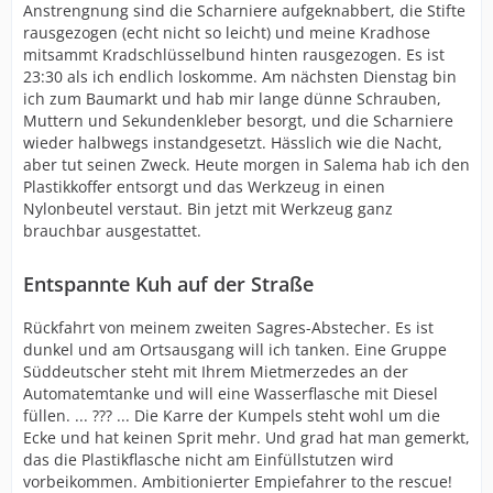
Anstrengnung sind die Scharniere aufgeknabbert, die Stifte
rausgezogen (echt nicht so leicht) und meine Kradhose
mitsammt Kradschlüsselbund hinten rausgezogen. Es ist
23:30 als ich endlich loskomme. Am nächsten Dienstag bin
ich zum Baumarkt und hab mir lange dünne Schrauben,
Muttern und Sekundenkleber besorgt, und die Scharniere
wieder halbwegs instandgesetzt. Hässlich wie die Nacht,
aber tut seinen Zweck. Heute morgen in Salema hab ich den
Plastikkoffer entsorgt und das Werkzeug in einen
Nylonbeutel verstaut. Bin jetzt mit Werkzeug ganz
brauchbar ausgestattet.
Entspannte Kuh auf der Straße
Rückfahrt von meinem zweiten Sagres-Abstecher. Es ist
dunkel und am Ortsausgang will ich tanken. Eine Gruppe
Süddeutscher steht mit Ihrem Mietmerzedes an der
Automatemtanke und will eine Wasserflasche mit Diesel
füllen. ... ??? ... Die Karre der Kumpels steht wohl um die
Ecke und hat keinen Sprit mehr. Und grad hat man gemerkt,
das die Plastikflasche nicht am Einfüllstutzen wird
vorbeikommen. Ambitionierter Empiefahrer to the rescue!