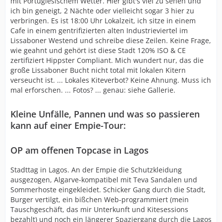
mit Portugiesischem Wetter. Hier gibt's viel zu sehen und
ich bin geneigt, 2 Nächte oder vielleicht sogar 3 hier zu
verbringen. Es ist 18:00 Uhr Lokalzeit, ich sitze in einem
Cafe in einem gentrifizierten alten Industrieviertel im
Lissaboner Westend und schreibe diese Zeilen. Keine Frage,
wie geahnt und gehört ist diese Stadt 120% ISO & CE
zertifiziert Hippster Compliant. Mich wundert nur, das die
große Lissaboner Bucht nicht total mit lokalen Kitern
verseucht ist. ... Lokales Kiteverbot? Keine Ahnung. Muss ich
mal erforschen. ... Fotos? ... genau: siehe Gallerie.
Kleine Unfälle, Pannen und was so passieren
kann auf einer Empie-Tour:
OP am offenen Topcase in Lagos
Stadttag in Lagos. An der Empie die Schutzkleidung
ausgezogen, Algarve-kompatibel mit Teva Sandalen und
Sommerhoste eingekleidet. Schicker Gang durch die Stadt,
Burger vertilgt, ein bißchen Web-programmiert (mein
Tauschgeschäft, das mir Unterkunft und Kitesessions
bezahlt) und noch ein längerer Spaziergang durch die Lagos