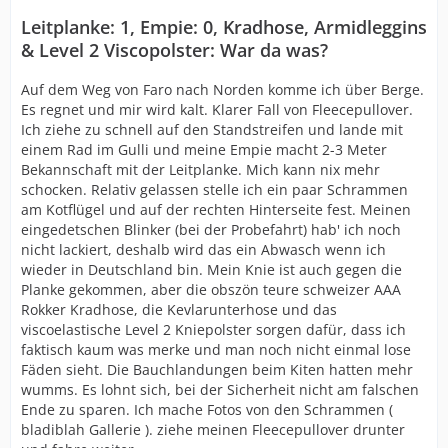
Leitplanke: 1, Empie: 0, Kradhose, Armidleggins
& Level 2 Viscopolster: War da was?
Auf dem Weg von Faro nach Norden komme ich über Berge.
Es regnet und mir wird kalt. Klarer Fall von Fleecepullover.
Ich ziehe zu schnell auf den Standstreifen und lande mit
einem Rad im Gulli und meine Empie macht 2-3 Meter
Bekannschaft mit der Leitplanke. Mich kann nix mehr
schocken. Relativ gelassen stelle ich ein paar Schrammen
am Kotflügel und auf der rechten Hinterseite fest. Meinen
eingedetschen Blinker (bei der Probefahrt) hab' ich noch
nicht lackiert, deshalb wird das ein Abwasch wenn ich
wieder in Deutschland bin. Mein Knie ist auch gegen die
Planke gekommen, aber die obszön teure schweizer AAA
Rokker Kradhose, die Kevlarunterhose und das
viscoelastische Level 2 Kniepolster sorgen dafür, dass ich
faktisch kaum was merke und man noch nicht einmal lose
Fäden sieht. Die Bauchlandungen beim Kiten hatten mehr
wumms. Es lohnt sich, bei der Sicherheit nicht am falschen
Ende zu sparen. Ich mache Fotos von den Schrammen (
bladiblah Gallerie ). ziehe meinen Fleecepullover drunter