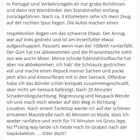
in Portugal sind Verkehrsregeln eh nur grobe Richtlinien
und dann mit Warnblinker den Standstreifen entlang
zurückgefahren. Nach ca. 3 Kilometern sehe ich mein Zeug
auf der rechten Spur liegen. Die Autos machen einen
respektvollen Bogen um das schwarze Etwas. Der Anzug
war auf links gedreht und ist am Innenfutter etwas
aufgeschuppert. Passiert, wenn man bei 100kmh runterfällt.
Der Gurt hat nix abbekommen und die Provianttasche sieht
aus wie aus'm Mixer. Meine schicke Edelstahlisoflasche hat
aber nix abbekommen. Ich hab' die Schnauze gestrichen
voll und mache einen Repack meiner Sachen und packe
jetzt alles and Kitesurfkram mit in den Seesack. Offenbar
habe ich das Bündel schön kompakt zusammengeschnallt,
aber nicht am Seesack befestigt. Nach 20 Minuten
Schadensbegutachtung, Begrenzung und Neupack Wende
ich und mach mich wieder auf den Weg in Richtung
Lissabon. Nach einem Tankstop werde ich auf der schönen
einsamen Mautstraße nach 40 Minuten so Müde, dass ich
wieder ranfahre und mich für 15 Minuten ins Grass lege.
No f*cking way lande ich heute noch im Graben nach der
Gepäckaktion. ... Oder doch?