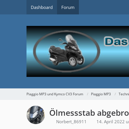
Dashboard
Forum
Piaggio MP3 und Kymco CV3 Forum
Piaggio MP3
Techn
Ölmessstab abgebr
Norbert_86911
14. April 2022 