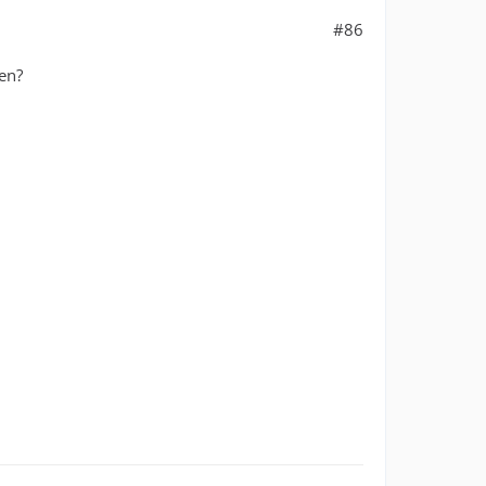
#86
en?