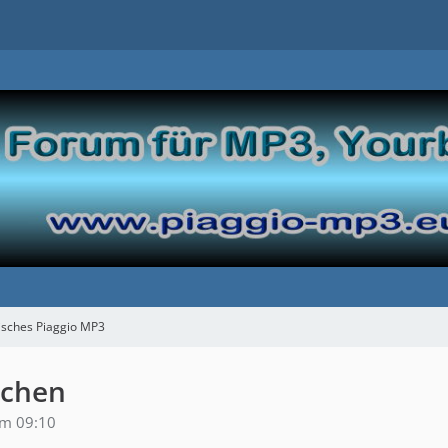
isches Piaggio MP3
ochen
um 09:10