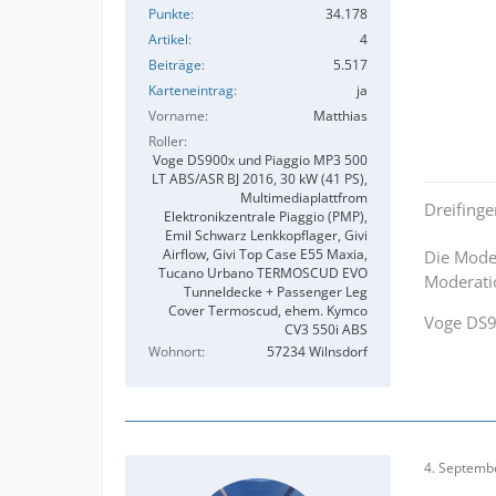
Punkte
34.178
Artikel
4
Beiträge
5.517
Karteneintrag
ja
Vorname
Matthias
Roller
Voge DS900x und Piaggio MP3 500
LT ABS/ASR BJ 2016, 30 kW (41 PS),
Multimediaplattfrom
Dreifing
Elektronikzentrale Piaggio (PMP),
Emil Schwarz Lenkkopflager, Givi
Airflow, Givi Top Case E55 Maxia,
Die Moder
Tucano Urbano TERMOSCUD EVO
Moderatio
Tunneldecke + Passenger Leg
Cover Termoscud, ehem. Kymco
Voge DS
CV3 550i ABS
Wohnort
57234 Wilnsdorf
4. Septemb