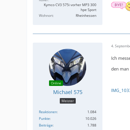
Kymco CV3 575i vorher MP3 300
hpe Sport
Wohnort
Rheinhessen
4. Septemb
Ich mess
den man 
Online
IMG_1033
Michael 575
Meister
Reaktionen
1.084
Punkte
10.026
Beiträge
1.788