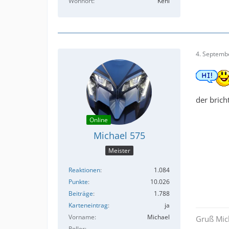
Wohnort
Kehl
4. Septemb
der brich
Online
Michael 575
Meister
Reaktionen
1.084
Punkte
10.026
Beiträge
1.788
Karteneintrag
ja
Vorname
Michael
Gruß Mic
Roller