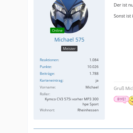
Der ist n
Sonst ist
Online
Michael 575
Meister
Reaktionen
1.084
Punkte
10.026
Beiträge
1.788
Karteneintrag
ja
Vorname
Michael
Gruß Mic
Roller
Kymco CV3 575i vorher MP3 300
hpe Sport
Wohnort
Rheinhessen