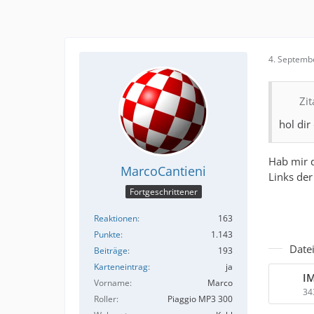
4. Septemb
Zi
hol di
Hab mir d
MarcoCantieni
Links der
Fortgeschrittener
Reaktionen
163
Punkte
1.143
Date
Beiträge
193
Karteneintrag
ja
I
Vorname
Marco
34
Roller
Piaggio MP3 300