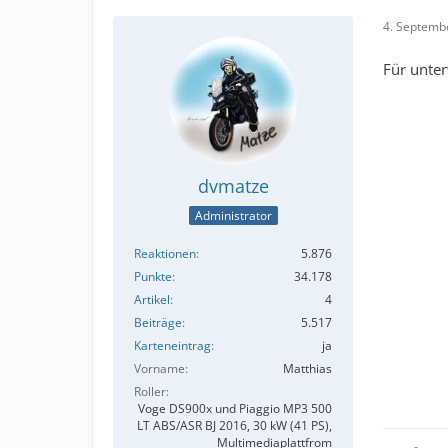
4. Septemb
Für unter
dvmatze
Administrator
Reaktionen
5.876
Punkte
34.178
Artikel
4
Beiträge
5.517
Karteneintrag
ja
Vorname
Matthias
Roller
Voge DS900x und Piaggio MP3 500
LT ABS/ASR BJ 2016, 30 kW (41 PS),
Multimediaplattfrom