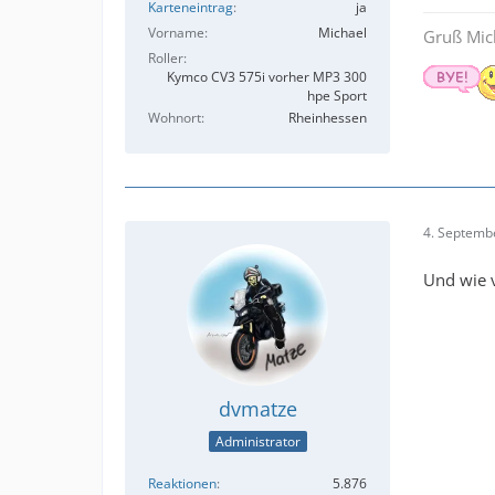
Karteneintrag
ja
Vorname
Michael
Gruß Mic
Roller
Kymco CV3 575i vorher MP3 300
hpe Sport
Wohnort
Rheinhessen
4. Septemb
Und wie 
dvmatze
Administrator
Reaktionen
5.876